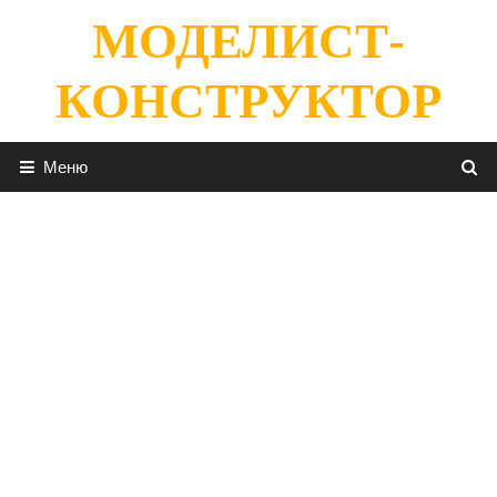
Перейти
МОДЕЛИСТ-
к
содержимому
КОНСТРУКТОР
Меню