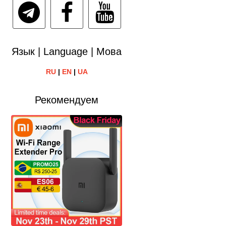
Язык | Language | Мова
RU
|
EN
|
UA
Рекомендуем