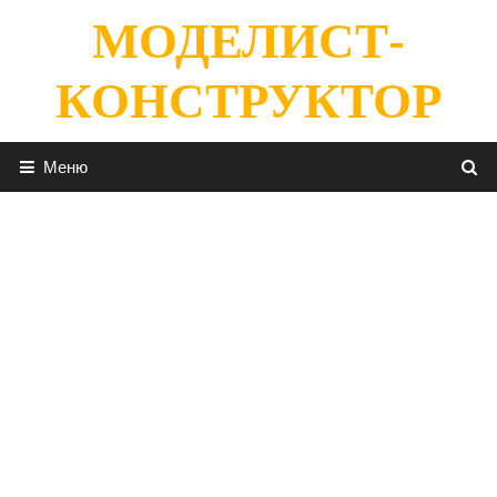
Перейти
МОДЕЛИСТ-
к
содержимому
КОНСТРУКТОР
Меню