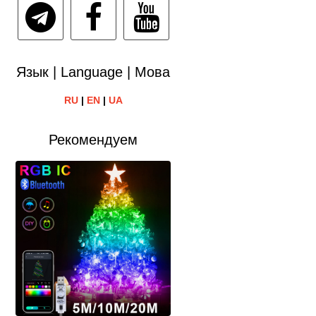
Язык | Language | Мова
RU
|
EN
|
UA
Рекомендуем