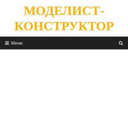
Перейти
МОДЕЛИСТ-
к
содержимому
КОНСТРУКТОР
Меню