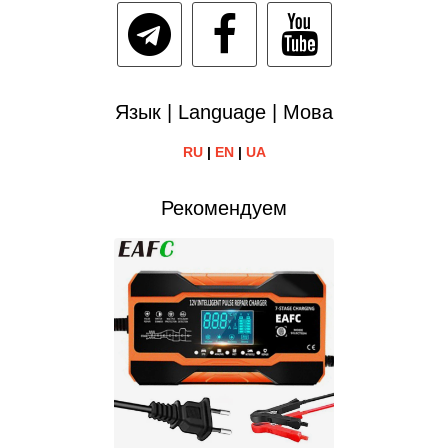
Язык | Language | Мова
RU
|
EN
|
UA
Рекомендуем