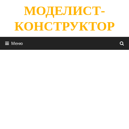
Перейти
МОДЕЛИСТ-
к
содержимому
КОНСТРУКТОР
Меню