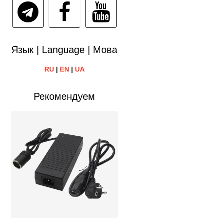
Язык | Language | Мова
RU
|
EN
|
UA
Рекомендуем