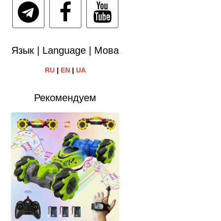
Язык | Language | Мова
RU
|
EN
|
UA
Рекомендуем