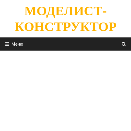
Перейти
МОДЕЛИСТ-
к
содержимому
КОНСТРУКТОР
Меню