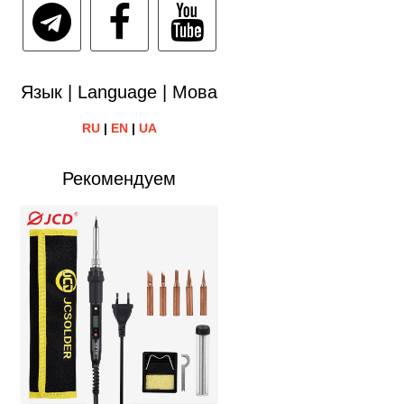
Язык | Language | Мова
RU
|
EN
|
UA
Рекомендуем