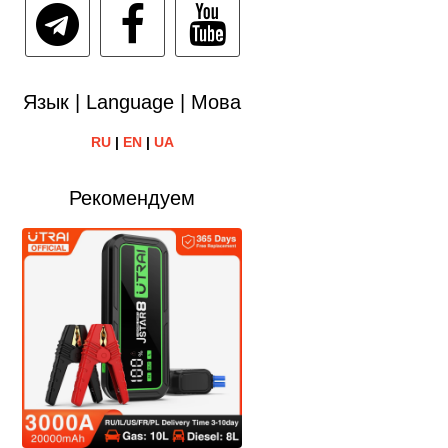
Язык | Language | Мова
RU
|
EN
|
UA
Рекомендуем