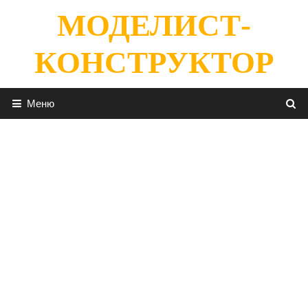
Перейти
МОДЕЛИСТ-
к
содержимому
КОНСТРУКТОР
Меню