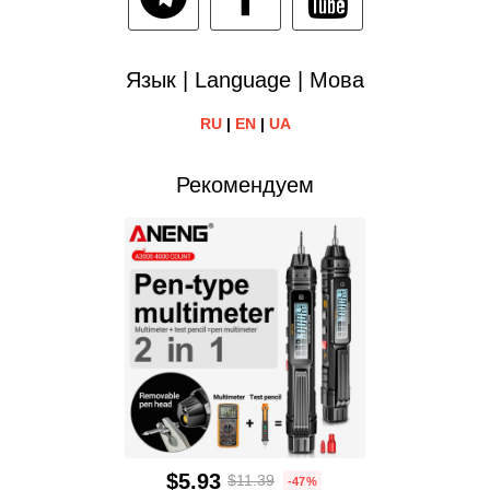
Язык | Language | Мова
RU
|
EN
|
UA
Рекомендуем
$5.93
$11.39
-47%