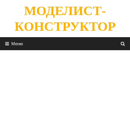
Перейти
МОДЕЛИСТ-
к
содержимому
КОНСТРУКТОР
Меню