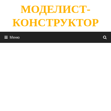
Перейти
МОДЕЛИСТ-
к
содержимому
КОНСТРУКТОР
Меню