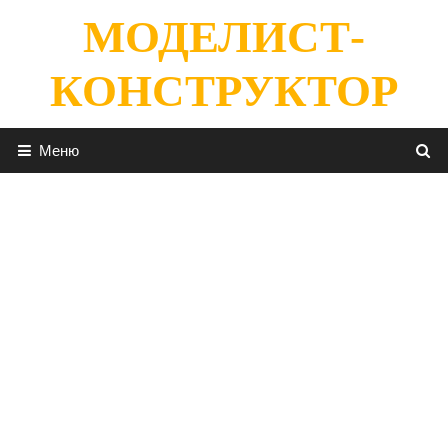
Перейти
МОДЕЛИСТ-
к
содержимому
КОНСТРУКТОР
Меню