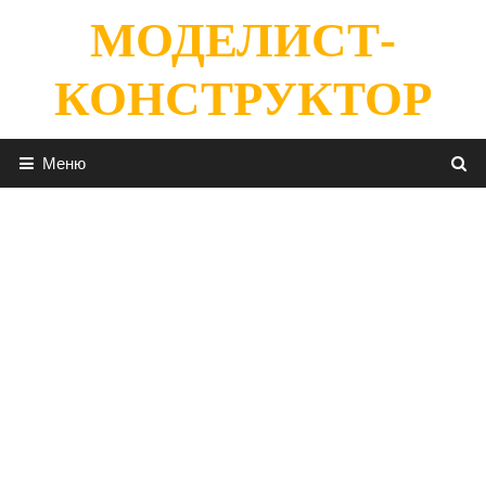
Перейти
МОДЕЛИСТ-
к
содержимому
КОНСТРУКТОР
Меню