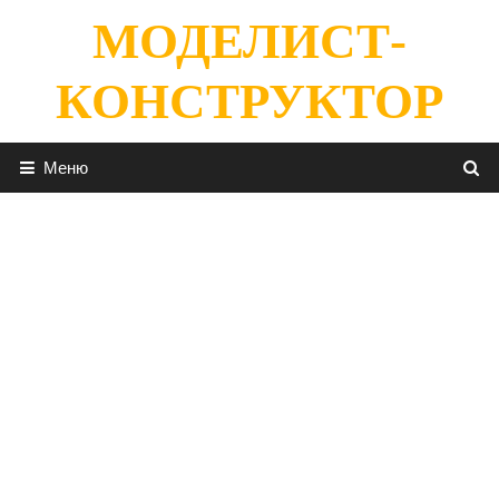
Перейти
МОДЕЛИСТ-
к
содержимому
КОНСТРУКТОР
Меню