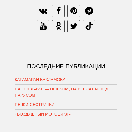
ПОСЛЕДНИЕ ПУБЛИКАЦИИ
КАТАМАРАН ВАХЛАМОВА
НА ПОПЛАВКЕ — ПЕШКОМ, НА ВЕСЛАХ И ПОД
ПАРУСОМ
ПЕЧКИ-СЕСТРИЧКИ
«ВОЗДУШНЫЙ МОТОЦИКЛ»