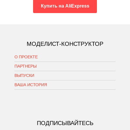
Купить на AliExpress
МОДЕЛИСТ-КОНСТРУКТОР
О ПРОЕКТЕ
ПАРТНЕРЫ
ВЫПУСКИ
ВАША ИСТОРИЯ
ПОДПИСЫВАЙТЕСЬ