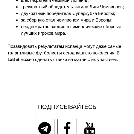
шестикратный чемпион Испании;
трехкратный обладатель титула Лиги Чемпионов;
двукратный победитель Суперкубка Европы;
за сборную стал чемпионом мира и Европы;
неоднократно входил в символические сборные
лучших игроков мира.
Позавидовать результатам испанца могут даже самые
талантливые футболисты сегодняшнего поколения. В
1xBet
можно сделать ставки на матчи с их участием.
ПОДПИСЫВАЙТЕСЬ