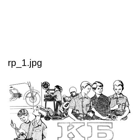
rp_1.jpg