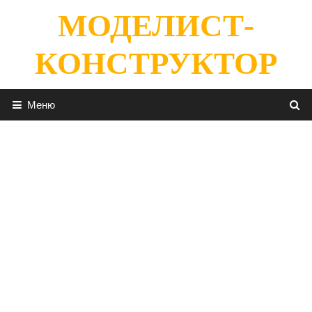
Перейти
МОДЕЛИСТ-
к
содержимому
КОНСТРУКТОР
Меню