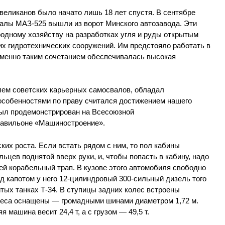
великанов было начато лишь 18 лет спустя. В сентябре
валы МАЗ-525 вышли из ворот Минского автозавода. Эти
одному хозяйству на разработках угля и руды открытым
их гидротехнических сооружений. Им предстояло работать в
именно таким сочетанием обеспечивалась высокая
ем советских карьерных самосвалов, обладал
собенностями по праву считался достижением нашего
 был продемонстрирован на Всесоюзной
павильоне «Машиностроение».
их роста. Если встать рядом с ним, то пол кабины
ьцев поднятой вверх руки, и, чтобы попасть в кабину, надо
й корабельный трап. В кузове этого автомобиля свободно
д капотом у него 12-цилиндровый 300-сильный дизель того
итых танках Т-34. В ступицы задних колес встроены
леса оснащены — громадными шинами диаметром 1,72 м.
 машина весит 24,4 т, а с грузом — 49,5 т.