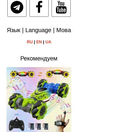
Язык | Language | Мова
RU
|
EN
|
UA
Рекомендуем