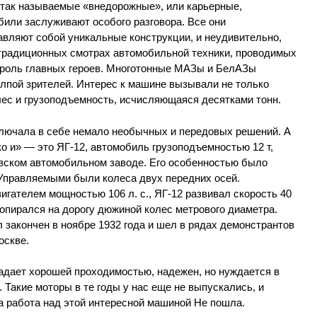
, так называемые «внедорожные», или карьерные,
били заслуживают особого разговора. Все они
авляют собой уникальные конструкции, и неудивительно,
 традиционных смотрах автомобильной техники, проводимых
 роль главных героев. Многотонные МАЗы и БелАЗы
лпой зрителей. Интерес к машине вызывали не только
лес и грузоподъемность, исчисляющаяся десятками тонн.
лючала в себе немало необычных и передовых решений. А
о и» — это ЯГ-12, автомобиль грузоподъемностью 12 т,
авском автомобильном заводе. Его особенностью было
 Управляемыми были колеса двух передних осей.
ателем мощностью 106 л. с., ЯГ-12 развивал скорость 40
и опирался на дорогу дюжиной колес метрового диаметра.
закончен в ноябре 1932 года и шел в рядах демонстрантов
оскве.
адает хорошей проходимостью, надежен, но нуждается в
 Такие моторы в те годы у нас еще не выпускались, и
а работа над этой интересной машиной Не пошла.