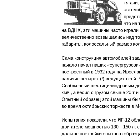
тягачи
автомо
предст
что на
на ВДНХ, эти машины часто играли
величественно возвышались над то
габариты, колоссальный размер ко
Сама конструкция автомобилей зак
начало начал наших «супергрузовик
построенный в 1932 году на Яросл
наличие четырех (!) ведущих осей.
Снабженный шестицилиндровым двиг
км/ч, а весил с грузом свыше 20 т 
Опытный образец этой машины был 
во время октябрьских торжеств в М
Испытания показали, что ЯГ-12 обл
двигателе мощностью 130—150 л. с.
дальше постройки опытного образц