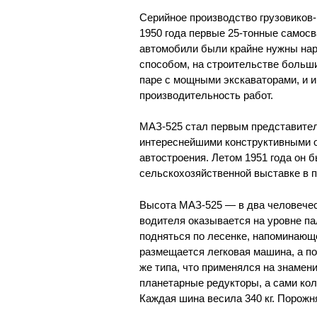
Серийное производство грузовиков-
1950 года первые 25-тонные самос
автомобили были крайне нужны нар
способом, на строительстве больш
паре с мощными экскаваторами, и 
производительность работ.
МАЗ-525 стал первым представител
интереснейшими конструктивными о
автостроения. Летом 1951 года он
сельскохозяйственной выставке в 
Высота МАЗ-525 — в два человеческ
водителя оказывается на уровне пал
подняться по лесенке, напоминающе
размещается легковая машина, а по
же типа, что применялся на знамен
планетарные редукторы, а сами ко
Каждая шина весила 340 кг. Порожняя