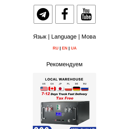
Язык | Language | Мова
RU
|
EN
|
UA
Рекомендуем