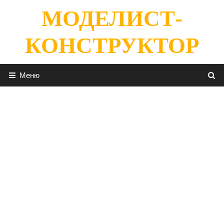
Перейти
МОДЕЛИСТ-
к
содержимому
КОНСТРУКТОР
Меню