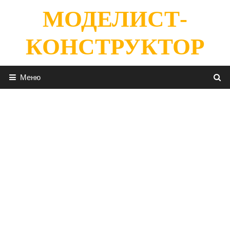
Перейти
МОДЕЛИСТ-
к
содержимому
КОНСТРУКТОР
Меню