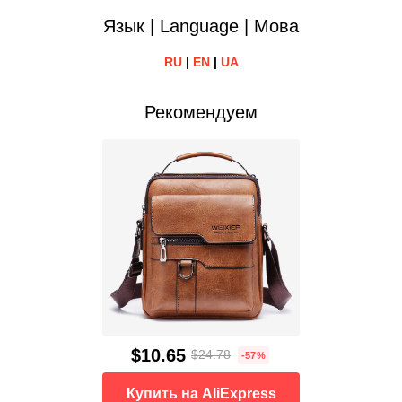
Язык | Language | Мова
RU
|
EN
|
UA
Рекомендуем
$10.65
$24.78
-57%
Купить на AliExpress