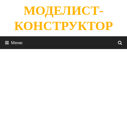
Перейти
МОДЕЛИСТ-
к
содержимому
КОНСТРУКТОР
Меню