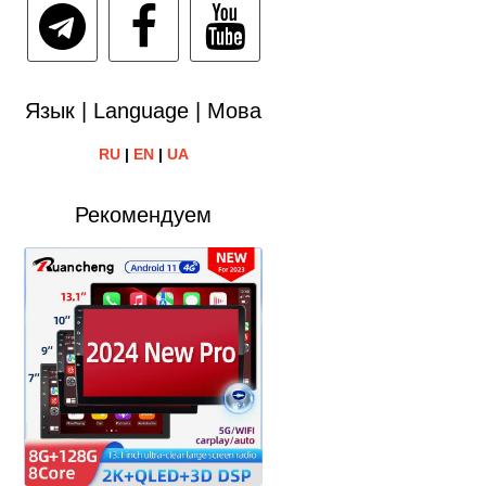
Язык | Language | Мова
RU
|
EN
|
UA
Рекомендуем