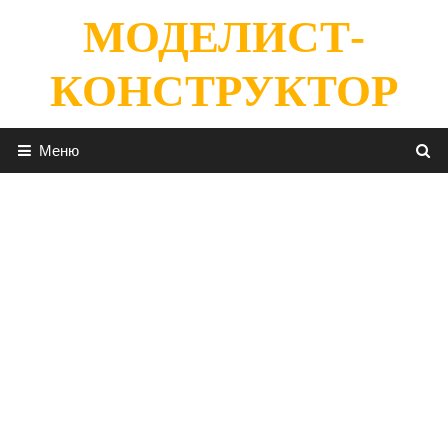
Перейти
МОДЕЛИСТ-
к
содержимому
КОНСТРУКТОР
Меню