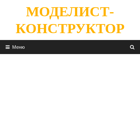
Перейти
МОДЕЛИСТ-
к
содержимому
КОНСТРУКТОР
Меню