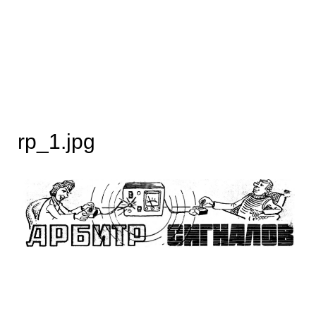
rp_1.jpg