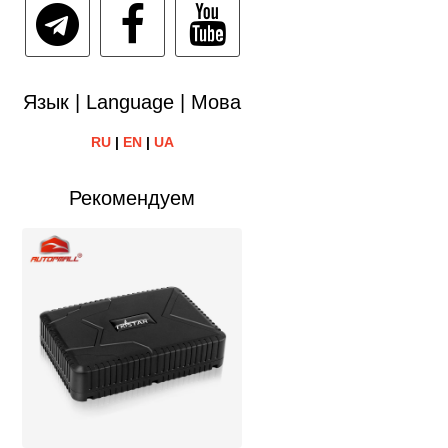
Язык | Language | Мова
RU
|
EN
|
UA
Рекомендуем