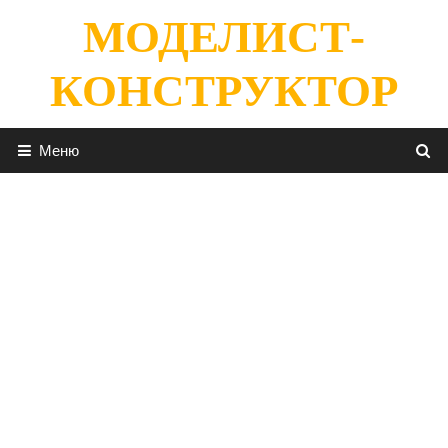
Перейти
МОДЕЛИСТ-
к
содержимому
КОНСТРУКТОР
Меню