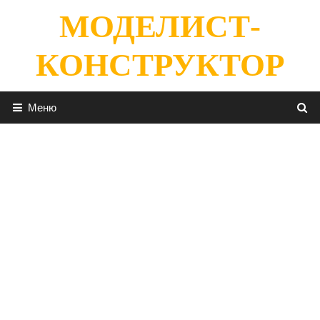
Перейти
МОДЕЛИСТ-
к
содержимому
КОНСТРУКТОР
Меню