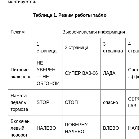
монтируется.
Таблица 1. Режим работы табло
Режим
Высвечиваемая информация
1
3
4
2 страница
страница
страница
стра
НЕ
Питание
УВЕРЕН
Свет
СУПЕР ВАЗ-06
ЛАДА
включено
— НЕ
эфф
ОБГОНЯЙ
Нажата
СБР
педаль
STOP
СТОП
опасно
ГАЗ
тормоза
Включен
ПОВЕРНУ
левый
НАЛЕВО
ВЛЕВО
НАЛ
НАЛЕВО
поворот