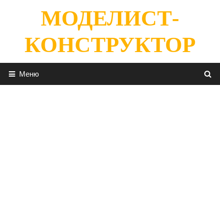
Перейти
МОДЕЛИСТ-
к
содержимому
КОНСТРУКТОР
Меню