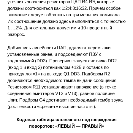
уточнить значения резисторов ЦАП R4-R9, которые
должны соотноситься как 1:2:4:8:16:32. Причем особое
внимание следует обратить на три меньших номинала.
Их соотношение должно здесь выполняться с точностью
1 …2%. Для остальных допустим и 10-процентный
разброс.
Добившись линейности ЦАП, удаляют перемычки,
установленные ранее, и подсоединяют ПЗУ с
кодограммой (DD3). Проверяют запуск счетчика DD2
(вход 1 и вход 2) потенциалом +12В и останов по
приходу лог.«1» на выходе Q1 DD3. Подбором R2
добиваются необходимого темпа выдачи сообщения.
Резистором R11 устанавливают напряжение (в точке
соединения эмиттеров VT2 и VT3), равное половине
Uпит. Подбром С4 достигают необходимый тембр звука
(рост емкости «срезает» высшие частоты).
Кодовая таблица словесного подтверждения
поворотов: «ЛЕВЫЙ — ПРАВЫЙ»