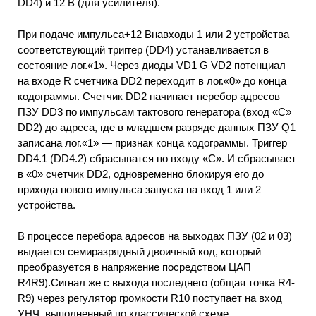
DD4) и 12 В (для усилителя).
При подаче импульса+12 Внавходы 1 или 2 устройства
соответствующий триггер (DD4) устанавливается в
состояние лог.«1». Через диоды VD1 G VD2 потенциал
на входе R счетчика DD2 переходит в лог.«0» до конца
кодограммы. Счетчик DD2 начинает перебор адресов
ПЗУ DD3 по импульсам тактового генератора (вход «С»
DD2) до адреса, где в младшем разряде данных ПЗУ Q1
записана лог.«1» — признак конца кодограммы. Триггер
DD4.1 (DD4.2) сбрасыватся по входу «С». И сбрасывает
в «0» счетчик DD2, одновременно блокируя его до
прихода нового импульса запуска на вход 1 или 2
устройства.
В процессе перебора адресов на выходах ПЗУ (02 и 03)
выдается семиразрядный двоичный код, который
преобразуется в напряжение посредством ЦАП
R4R9).Сигнал же с выхода последнего (общая точка R4-
R9) через регулятор громкости R10 поступает на вход
УНЧ, выполненный по классической схеме.