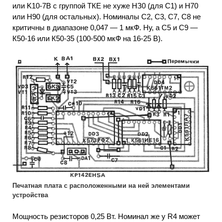
или K10-7В с группой ТКЕ не хуже НЗ0 (для С1) и Н70
или Н90 (для остальных). Номиналы С2, С3, С7, С8 не
критичны в диапазоне 0,047 — 1 мкФ. Ну, а С5 и С9 —
К50-16 или К50-35 (100-500 мкФ на 16-25 В).
Печатная плата с расположенными на ней элементами
устройства
Мощность резисторов 0,25 Вт. Номинал же у R4 может