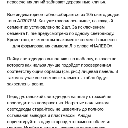
пересечения линий забивают деревянные клинья.
Все индикаторное табло собирается из 105 светодиодов
типа АЛ307БМ. Как уже говорилось выше, на каждый
сегмент их установлено по 2 шт. За исключением
сегмента h, где предусмотрено по одному светодиоду.
Кроме того, в четвертом знакоместе сегмент h вынесен
— для формирования символа Л в слове «НАЛЕВО».
Пайку светодиодов выполняют по шаблону, в качестве
которого как нельзя лучше подойдет просверленная
соответствующим образом (см. рис.) лицевая панель. В
таком случае все световые элементы табло будут
закреплены ровно.
Перед установкой светодиодов на плату строжайше
проследите за полярностью. Нагретые паяльником
светодиоды старайтесь не шевелить до полного
остывания выводов и пластмассы. Аноды
сориентируйте в одну сторону, что намного облегчит
монтаж. Имейте в виду: выпаивание светодиодов