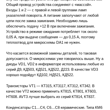
Общий провод устройства соединяют с «массой».
Входы 1 и 2 — с правой и левой группами ламп
указателей поворота. А питание заполучают от любой
цепи после замка зажигания. Необходимо лишь
обеспечить подачу +12 В при включении зажигания.
Устройство в режиме ожидания потребляет ток около
0,05 А, при выдаче сообщения — до 0,15 А, поэтому
теплоотвод для микросхемы DA1 не нужен.
Что касается возможной замены деталей, то таковая
допускается. О микросхемах уже говорилось выше. Ну а
диоды VD1, VD2 в информаторе использованы любые из
серий Д9, КД503, КД521, КД522, Д223. В качестве VD3
хорошо подойдут КД102, НД521, КД522.
Транзисторы VT1 — КТ315, КТ3117, КТ312, КТ342. В
качестве VT2 можно применить КТ815, КТ801, КТ603,
НТ608. AVT3 лучше выбрать из серий КТ814, КТ837.
Конденсаторы С1…С4, С6…С8 керамические. Типа КМ6