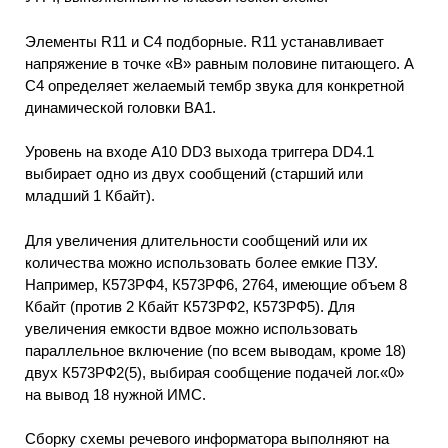
Элементы R11 и С4 подборные. R11 устанавливает
напряжение в точке «В» равным половине питающего. А
С4 определяет желаемый тембр звука для конкретной
динамической головки ВА1.
Уровень на входе А10 DD3 выхода триггера DD4.1
выбирает одно из двух сообщений (старший или
младший 1 Кбайт).
Для увеличения длительности сообщений или их
количества можно использовать более емкие ПЗУ.
Например, К573РФ4, К573РФ6, 2764, имеющие объем 8
Кбайт (против 2 Кбайт К573РФ2, К573РФ5). Для
увеличения емкости вдвое можно использовать
параллельное включение (по всем выводам, кроме 18)
двух К573РФ2(5), выбирая сообщение подачей лог.«0»
на вывод 18 нужной ИМС.
Сборку схемы речевого информатора выполняют на