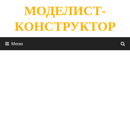
Перейти
МОДЕЛИСТ-
к
содержимому
КОНСТРУКТОР
Меню