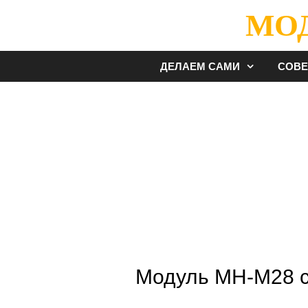
Перейти
МО
к
содержимому
ДЕЛАЕМ САМИ
СОВ
Модуль МН-М28 с