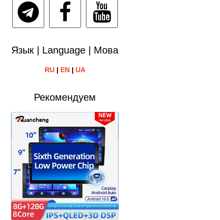
Язык | Language | Мова
RU
|
EN
|
UA
Рекомендуем