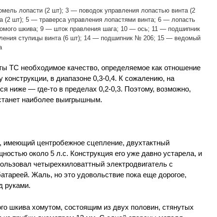
омель лопасти (2 шт); 3 — поводок управления лопастью винта (2
а (2 шт); 5 — траверса управления лопастями винта; 6 — лопасть
домого шкива; 9 — шток правления шага; 10 — ось; 11 — подшипник
ления ступицы винта (6 шт); 14 — подшипник № 206; 15 — ведомый
а
ты ТС необходимое качество, определяемое как отношение
 конструкции, в диапазоне 0,3-0,4. К сожалению, на
я ниже — где-то в пределах 0,2-0,3. Поэтому, возможно,
станет наиболее выигрышным.
ый, имеющий центробежное сцепление, двухтактный
ностью около 5 л.с. Конструкция его уже давно устарела, и
ользовал четырехкиловаттный электродвигатель с
тареей. Жаль, но это удовольствие пока еще дорогое,
д руками.
ого шкива хомутом, состоящим из двух половин, стянутых