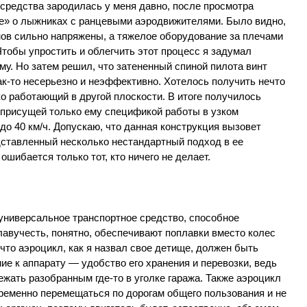
 средства зародилась у меня давно, после просмотра
е» о лыжниках с ранцевыми аэродвижителями. Было видно,
нов сильно напряжены, а тяжелое оборудование за плечами
Чтобы упростить и облегчить этот процесс я задумал
му. Но затем решил, что затененный спиной пилота винт
ак-то несерьезно и неэффективно. Хотелось получить нечто
ко работающий в другой плоскости. В итоге получилось
 присущей только ему спецификой работы в узком
 до 40 км/ч. Допускаю, что данная конструкция вызовет
едставленный несколько нестандартный подход в ее
ошибается только тот, кто ничего не делает.
 универсальное транспортное средство, способное
Плавучесть, понятно, обеспечивают поплавки вместо колес
что аэроцикл, как я назвал свое детище, должен быть
е к аппарату — удобство его хранения и перевозки, ведь
жать разобранным где-то в уголке гаража. Также аэроцикл
ременно перемещаться по дорогам общего пользования и не