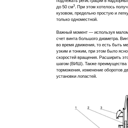
подлежать регистрации в надзорных
3
до 50 см
. При этом хотелось полу
кузовом, предельно простую и легк
только одноместной.
Важный момент — используя малом
счет винта большого диаметра. Вин
во время движения, то есть быть м
узким и тонким, при этом было ясн
скоростей вращения. Расширить эт
шагом (ВИШ). Также преимущества 
торможения, изменение оборотов дв
установки лопастей.