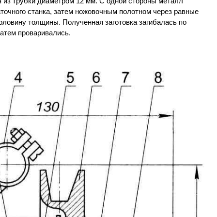
 из трубки диаметром 12 мм. С одной стороны металл
точного станка, затем ножовочным полотном через равные
оловину толщины. Полученная заготовка загибалась по
затем проваривались.