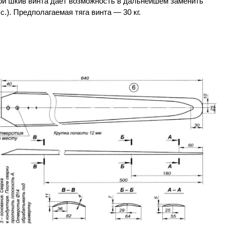
вой шкив винта дает возможность в дальнейшем заменить
с.). Предполагаемая тяга винта — 30 кг.