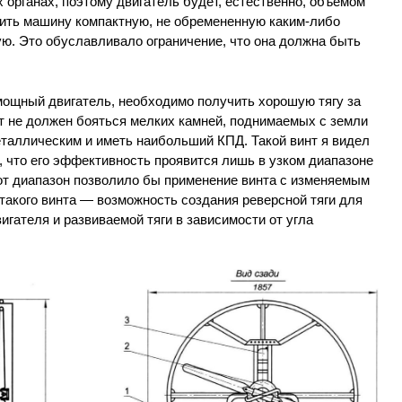
 органах, поэтому двигатель будет, естественно, объемом
чить машину компактную, не обремененную каким-либо
ую. Это обуславливало ограничение, что она должна быть
ощный двигатель, необходимо получить хорошую тягу за
т не должен бояться мелких камней, поднимаемых с земли
еталлическим и иметь наибольший КПД. Такой винт я видел
о, что его эффективность проявится лишь в узком диапазоне
от диапазон позволило бы применение винта с изменяемым
такого винта — возможность создания реверсной тяги для
игателя и развиваемой тяги в зависимости от угла