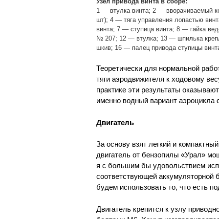
Узел привода винта в сборе:
1 — втулка винта; 2 — вворачиваемый к
шт); 4 — тяга управления лопастью винт
винта; 7 — ступица винта; 8 — гайка ве
№ 207; 12 — втулка; 13 — шпилька креп
шкив; 16 — палец привода ступицы винт
Теоретически для нормальной рабо
тяги аэродвижителя к ходовому весу
практике эти результаты оказываютс
именно водный вариант аэроцикла 
Двигатель
За основу взят легкий и компактн
двигатель от бензопилы «Урал» мощ
я с большим бы удовольствием исп
соответствующей аккумуляторной ба
будем использовать то, что есть по
Двигатель крепится к узлу приводн