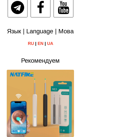
Язык | Language | Мова
RU
|
EN
|
UA
Рекомендуем