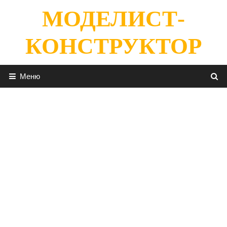
Перейти
МОДЕЛИСТ-
к
содержимому
КОНСТРУКТОР
Меню