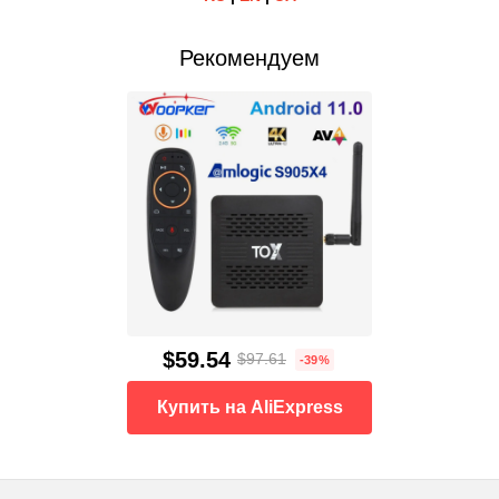
Рекомендуем
$59.54
$97.61
-39%
Купить на AliExpress