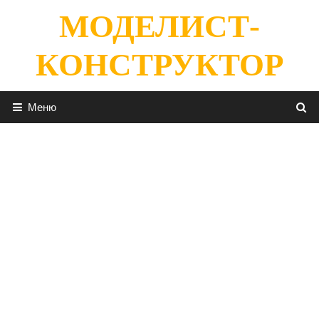
Перейти
МОДЕЛИСТ-
к
содержимому
КОНСТРУКТОР
Меню