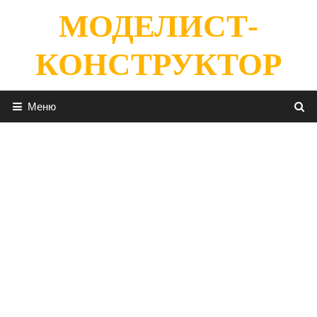
Перейти
МОДЕЛИСТ-
к
содержимому
КОНСТРУКТОР
Меню