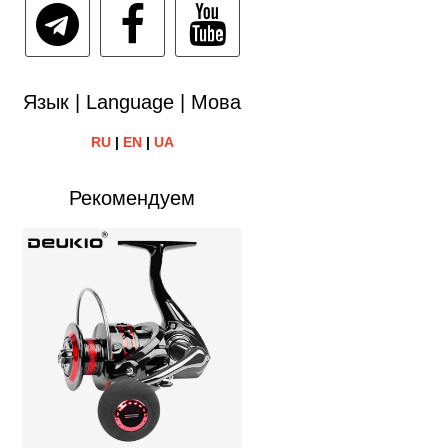
Язык | Language | Мова
RU
|
EN
|
UA
Рекомендуем