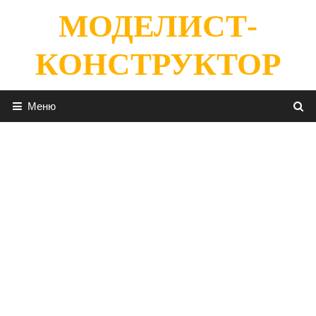
Перейти
МОДЕЛИСТ-
к
содержимому
КОНСТРУКТОР
Меню