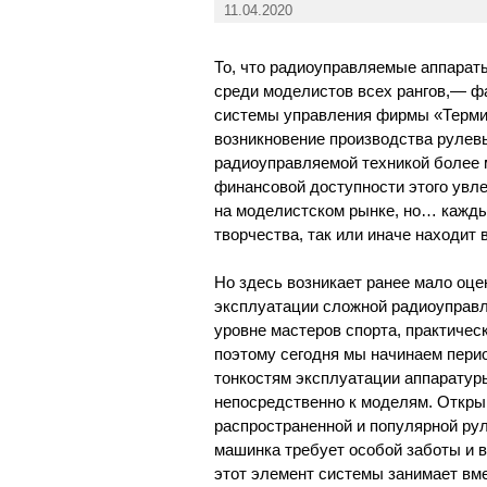
11.04.2020
То, что радиоуправляемые аппарат
среди моделистов всех рангов,— ф
системы управления фирмы «Термин
возникновение производства рулев
радиоуправляемой техникой более 
финансовой доступности этого увл
на моделистском рынке, но… каждый
творчества, так или иначе находит
Но здесь возникает ранее мало оц
эксплуатации сложной радиоуправл
уровне мастеров спорта, практичес
поэтому сегодня мы начинаем пер
тонкостям эксплуатации аппаратуры
непосредственно к моделям. Откры
распространенной и популярной р
машинка требует особой заботы и 
этот элемент системы занимает вме