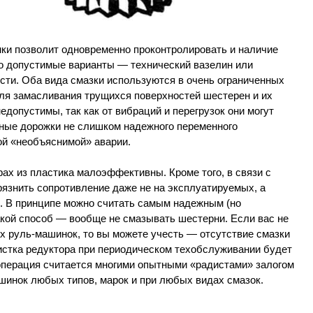
ки позволит одновременно проконтролировать и наличие
но допустимые варианты — технический вазелин или
сти. Оба вида смазки используются в очень ограниченных
ля замасливания трущихся поверхностей шестерен и их
едопустимы, так как от вибраций и перегрузок они могут
вные дорожки не слишком надежного переменного
ой «необъяснимой» аварии.
ах из пластика малоэффективны. Кроме того, в связи с
рязнить сопротивление даже не на эксплуатируемых, а
. В принципе можно считать самым надежным (но
кой способ — вообще не смазывать шестерни. Если вас не
х руль-машинок, то вы можете учесть — отсутствие смазки
истка редуктора при периодическом техобслуживании будет
 операция считается многими опытными «радистами» залогом
шинок любых типов, марок и при любых видах смазок.