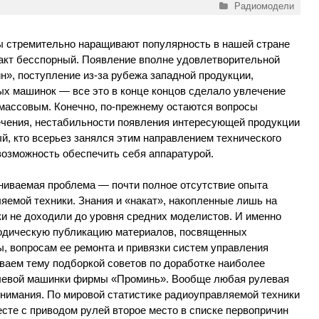
Рубрики
Радиомодели
ы стремительно наращивают популярность в нашей стране
акт бесспорный. Появление вполне удовлетворительной
», поступление из-за рубежа западной продукции,
ых машинок — все это в конце концов сделало увлечение
массовым. Конечно, по-прежнему остаются вопросы
ечения, нестабильности появления интересующей продукции
, кто всерьез занялся этим направлением технического
 возможность обеспечить себя аппаратурой.
ениваемая проблема — почти полное отсутствие опыта
яемой техники. Знания и «накат», накопленные лишь на
ки не доходили до уровня средних моделистов. И именно
иодическую публикацию материалов, посвященных
, вопросам ее ремонта и привязки систем управления
ваем тему подборкой советов по доработке наиболее
улевой машинки фирмы «Проминь». Вообще любая рулевая
внимания. По мировой статистике радиоуправляемой техники
сте с приводом рулей второе место в списке первопричин