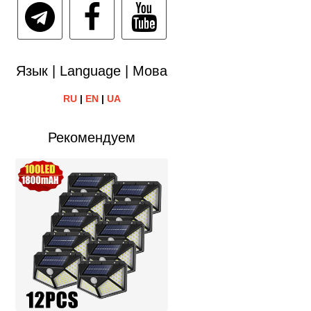
Язык | Language | Мова
RU
|
EN
|
UA
Рекомендуем