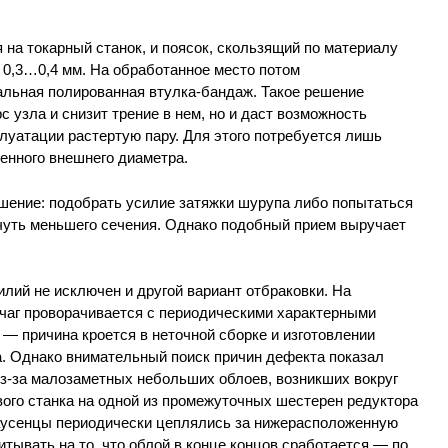
 на токарный станок, и поясок, скользящий по материалу
 0,3…0,4 мм. На обработанное место потом
альная полированная втулка-бандаж. Такое решение
 узла и снизит трение в нем, но и даст возможность
луатации растертую пару. Для этого потребуется лишь
енного внешнего диаметра.
ешение: подобрать усилие затяжки шурупа либо попытаться
 чуть меньшего сечения. Однако подобный прием выручает
лий не исключен и другой вариант отбраковки. На
аг проворачивается с периодическими характерными
— причина кроется в неточной сборке и изготовлении
а. Однако внимательный поиск причин дефекта показал
из-за малозаметных небольших облоев, возникших вокруг
ого станка на одной из промежуточных шестерен редуктора
озаусенцы периодически цеплялись за нижерасположенную
ывать на то, что облой в конце концов сработается — по