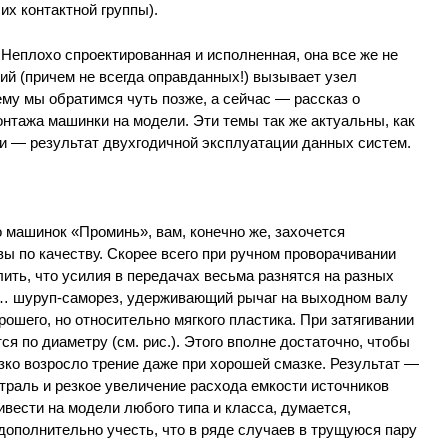
 их контактной группы).
Неплохо спроектированная и исполненная, она все же не
ий (причем не всегда оправданных!) вызывает узел
ему мы обратимся чуть позже, а сейчас — рассказ о
онтажа машинки на модели. Эти темы так же актуальны, как
и — результат двухгодичной эксплуатации данных систем.
 машинок «Проминь», вам, конечно же, захочется
вы по качеству. Скорее всего при ручном проворачивании
ить, что усилия в передачах весьма разнятся на разных
… шуруп-саморез, удерживающий рычаг на выходном валу
рошего, но относительно мягкого пластика. При затягивании
я по диаметру (см. рис.). Этого вполне достаточно, чтобы
зко возросло трение даже при хорошей смазке. Результат —
траль и резкое увеличение расхода емкости источников
ивести на модели любого типа и класса, думается,
дополнительно учесть, что в ряде случаев в трущуюся пару