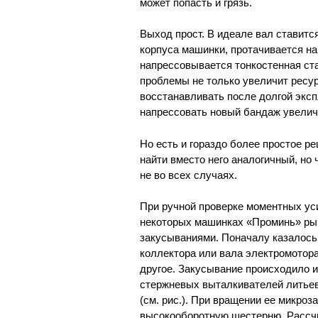
может попасть и грязь.
Выход прост. В идеале вал ставится
корпуса машинки, протачивается на
напрессовывается тонкостенная ст
проблемы не только увеличит ресурс
восстанавливать после долгой эксп
напрессовать новый бандаж увелич
Но есть и гораздо более простое р
найти вместо него аналогичный, но
не во всех случаях.
При ручной проверке моментных уси
некоторых машинках «Проминь» рыч
закусываниями. Поначалу казалось 
коллектора или вала электромотор
другое. Закусывание происходило 
стержневых выталкивателей литьев
(см. рис.). При вращении ее микр
высокооборотную шестерню. Рассчит