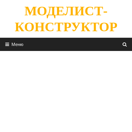
Перейти
МОДЕЛИСТ-
к
содержимому
КОНСТРУКТОР
Меню