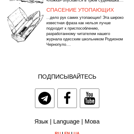
«ложка» опускается в трюм суденышка....
СПАСЕНИЕ УТОПАЮЩИХ
...дело рук самих утопающих! Эта широко
известная фраза как нельзя лучше
подходит к приспособлению,
разработанному читателем нашего
журнала одесским школьником Родионом
Чернопуло....
ПОДПИСЫВАЙТЕСЬ
Язык | Language | Мова
RU
|
EN
|
UA