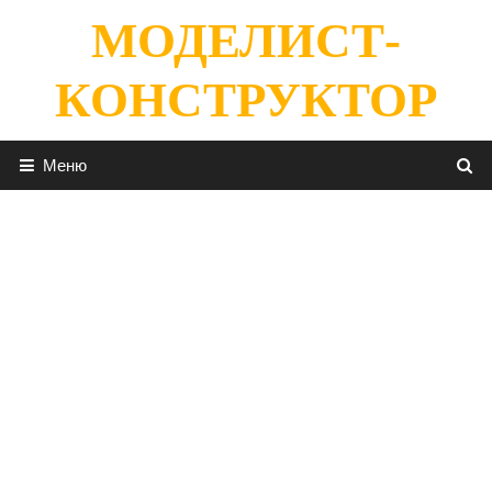
Перейти
МОДЕЛИСТ-
к
содержимому
КОНСТРУКТОР
Меню