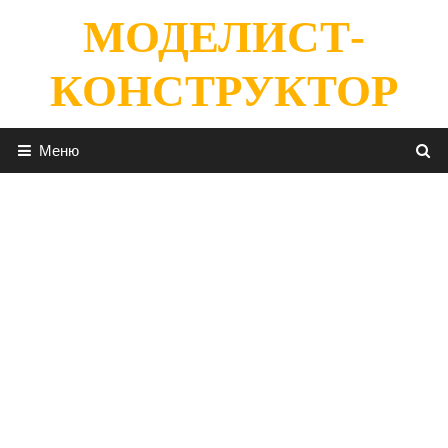
Перейти
МОДЕЛИСТ-
к
содержимому
КОНСТРУКТОР
Меню