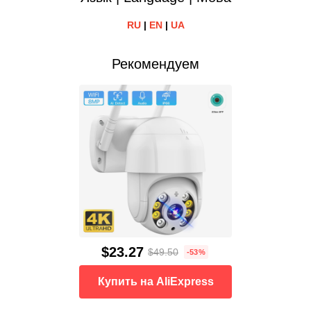
RU
|
EN
|
UA
Рекомендуем
$23.27
$49.50
-53%
Купить на AliExpress