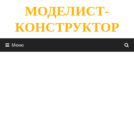
Перейти
МОДЕЛИСТ-
к
содержимому
КОНСТРУКТОР
Меню