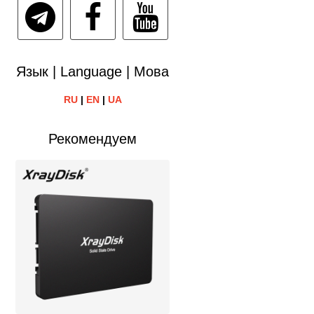
Язык | Language | Мова
RU
|
EN
|
UA
Рекомендуем