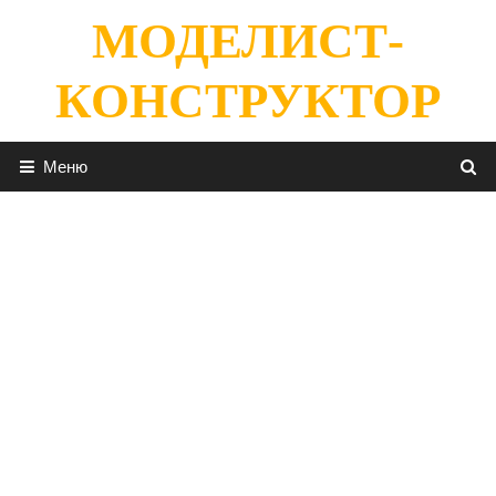
Перейти
МОДЕЛИСТ-
к
содержимому
КОНСТРУКТОР
Меню