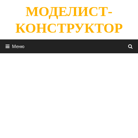
Перейти
МОДЕЛИСТ-
к
содержимому
КОНСТРУКТОР
Меню