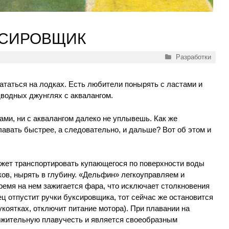
КСИРОВЩИК
Рубрики
Разработки
кататься на лодках. Есть любители понырять с ластами и
дводных джунглях с аквалангом.
стами, ни с аквалангом далеко не уплывешь. Как же
лавать быстрее, а следовательно, и дальше? Вот об этом и
ет транспортировать купающегося по поверхности воды
ков, нырять в глубину. «Дельфин» легкоуправляем и
ремя на нем зажигается фара, что исключает столкновения
ец отпустит ручки буксировщика, тот сейчас же остановится
коятках, отключит питание мотора). При плавании на
ожительную плавучесть и является своеобразным