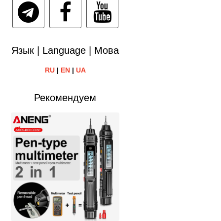
Язык | Language | Мова
RU
|
EN
|
UA
Рекомендуем