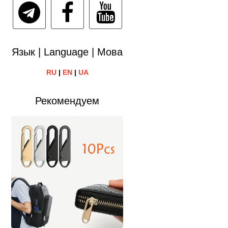
Язык | Language | Мова
RU
|
EN
|
UA
Рекомендуем