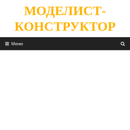
Перейти
МОДЕЛИСТ-
к
содержимому
КОНСТРУКТОР
Меню