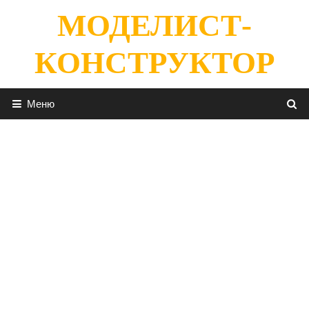
Перейти
МОДЕЛИСТ-
к
содержимому
КОНСТРУКТОР
Меню